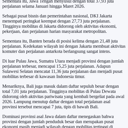
Sementara itu, Jawa Tengah menyusul dengan total 37,93 juta
perjalanan selama Januari hingga Maret 2026.
Sebagai pusat bisnis dan pemerintahan nasional, DKI Jakarta
menempati peringkat keempat dengan 27,73 juta perjalanan.
Tingginya mobilitas di Jakarta didorong oleh aktivitas ekonomi,
pekerjaan, dan perjalanan harian masyarakat metropolitan.
Sementara itu, Banten berada di posisi kelima dengan 21,48 juta
perjalanan. Kedekatan wilayah ini dengan Jakarta membuat aktivitas
komuter dan perjalanan antarkota berlangsung sangat intens.
Di luar Pulau Jawa, Sumatra Utara menjadi provinsi dengan jumlah
perjalanan terbesar, mencapai 15,25 juta perjalanan. Adapun
Sulawesi Selatan mencatat 11,36 juta perjalanan dan menjadi pusat
mobilitas terbesar di kawasan Indonesia timur.
Menariknya, Bali juga masuk dalam daftar sepuluh besar dengan
total 7,01 juta perjalanan. Tingginya mobilitas di Pulau Dewata
didorong oleh aktivitas pariwisata yang kembali bergeliat pada awal
2026. Lampung menutup daftar dengan total perjalanan asal
provinsi tersebut mencapai 7 juta, tipis di bawah Bali.
Dominasi provinsi asal Jawa dalam daftar menegaskan bahwa
provinsi dengan jumlah penduduk besar dan merupakan pusat
ekonomi masih menjadi wilayah dengan mobilitas tertinggi di