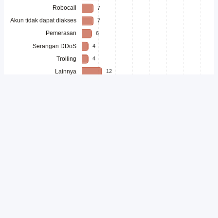
Unduh
Embed Chart
Salin Kode
Seiring meningkatnya aktivitas masyarakat di ruang digital, ancaman
terhadap keamanan siber juga semakin beragam. Serangan digital
kini tidak hanya menargetkan sistem informasi, tetapi juga individu
melalui berbagai bentuk intimidasi, pencurian data, hingga