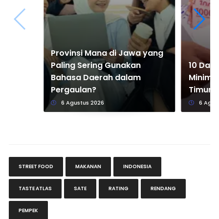
Provinsi Mana di Jawa yang
Paling Sering Gunakan
10 Dae
Bahasa Daerah dalam
Minimum
Pergaulan?
Timur 
6 Agustus 2026
6 Agus
STREET FOOD
MAKANAN
INDONESIA
TASTE ATLAS
SATE
RATING
RENDANG
PEMPEK