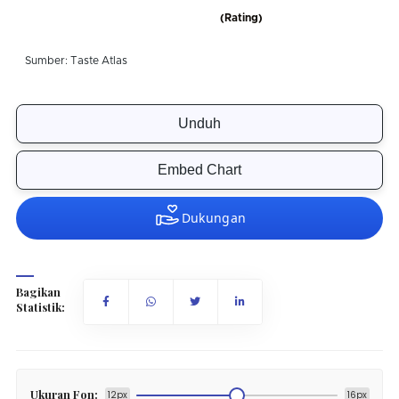
Unduh
Embed Chart
Bagikan
Statistik:
Ukuran Fon:
12px
16px