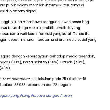
 publik dalam memilah informasi, terutama di
i di platform digital.
inggi ini juga membawa tanggung jawab besar bagi
arus terus dijaga melalui praktik jurnalistik yang
mber, serta verifikasi informasi yang ketat. Tanpa itu,
ngan cepat menurun, terutama di era media sosial yang
di negara dengan kepercayaan terhadap media terendah,
Inggris (39%), Korea Selatan (40%), Prancis (40%),
 (43%).
n Trust Barometer
ini dilakukan pada 25 Oktober-16
batkan 33.938 responden dari 28 negara.
Negara yang Paling Percaya dengan Atasan