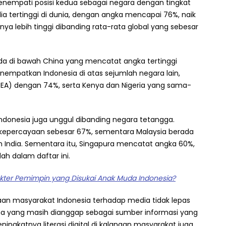
enempati posisi kedua sebagai negara dengan tingkat
 tertinggi di dunia, dengan angka mencapai 76%, naik
ainya lebih tinggi dibanding rata-rata global yang sebesar
ada di bawah China yang mencatat angka tertinggi
enempatkan Indonesia di atas sejumlah negara lain,
UEA) dengan 74%, serta Kenya dan Nigeria yang sama-
Indonesia juga unggul dibanding negara tetangga.
 kepercayaan sebesar 67%, sementara Malaysia berada
an India. Sementara itu, Singapura mencatat angka 60%,
h dalam daftar ini.
ter Pemimpin yang Disukai Anak Muda Indonesia?
aan masyarakat Indonesia terhadap media tidak lepas
ma yang masih dianggap sebagai sumber informasi yang
 meningkatnya literasi digital di kalangan masyarakat juga