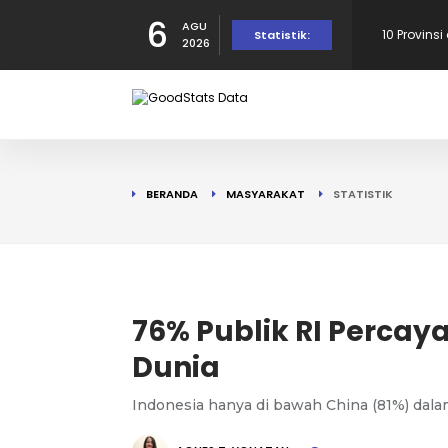
6
AGU
10 Provins
Statistik:
2026
Provinsi 
dalam Per
10 Daerah
BERANDA
MASYARAKAT
STATISTIK
190 Warga
Tercatat d
10 Provins
76% Publik RI Percaya
Dunia
di Puncak!
Indonesia hanya di bawah China (81%) dala