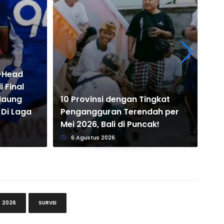
o-Head
 Final
Pr
 Maung
10 Provinsi dengan Tingkat
Per
Di Laga
Pengangguran Terendah per
Pr
Mei 2026, Bali di Puncak!
Si
6 Agustus 2026
2026
SURVEI