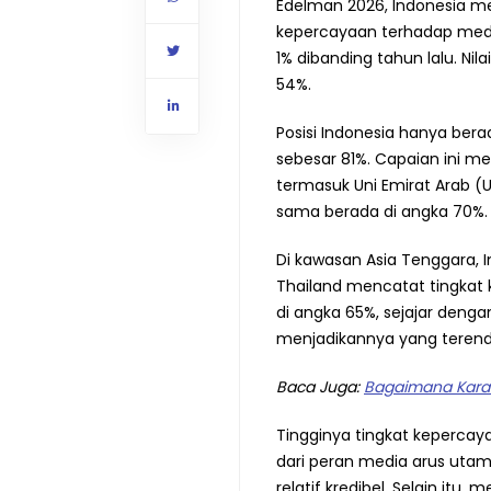
Edelman 2026, Indonesia m
kepercayaan terhadap media
1% dibanding tahun lalu. Nil
54%.
Posisi Indonesia hanya ber
sebesar 81%. Capaian ini m
termasuk Uni Emirat Arab (
sama berada di angka 70%.
Di kawasan Asia Tenggara, 
Thailand mencatat tingkat
di angka 65%, sejajar deng
menjadikannya yang terenda
Baca Juga:
Bagaimana Karak
Tingginya tingkat kepercay
dari peran media arus uta
relatif kredibel. Selain itu,