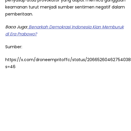
penyusup atau provokator yang dapat memicu gangguan
keamanan turut menjadi sumber sentimen negatif dalam
pemberitaan.
Baca Juga:
Benarkah Demokrasi Indonesia Kian Memburuk
di Era Prabowo?
Sumber:
https://x.com/droneempritoffc/status/2066526046275403
s=46