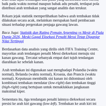
baik pada waktu normal maupun babak adu penalti, terdapat pola
distribusi arah tembakan yang sangat analitis dan terukur.
Rekam jejak statistik memperlihatkan bahwa arah tembakan tidak
dilakukan secara acak, melainkan merupakan hasil pembacaan
situasi terhadap pergerakan penjaga gawang lawan.
Baca Juga:
Statistik dan Rating Pemain Argentina vs Mesir di Piala
Dunia 2026, Meski Gagal Eksekusi Penalti Messi Tetap Diganjar
Nilai Tertinggi
Berdasarkan data analisis yang dirilis oleh FIFA Training Centre,
mayoritas arah tendangan penalti Messi dieksekusi menuju sisi
kanan gawang. Tercatat sebanyak empat dari tujuh tendangan
diarahkan ke sebelah kanan.
Arah tembakan ini digunakan saat menghadapi Polandia (waktu
normal), Belanda (waktu normal), Kroasia, dan Prancis (waktu
normal). Keputusan membidik sisi kanan ini didominasi oleh
kombinasi tembakan mendatar (
low-right
) dan tembakan tinggi
(
high-right
) yang bertujuan untuk menaklukkan jangkauan
maksimal kiper.
Sementara itu, tiga tendangan penalti lainnya dieksekusi secara
presisi ke arah kiri gawang (l
ow-left
). Tembakan ke arah kiri ini