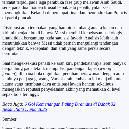
tercatat terjadi pada laga pembuka fase grup melawan Arab Saudi,
serta pada dua momen krusial babak adu penalti, yakni saat
menyingkirkan Belanda di perempat final dan menundukkan Prancis
di partai puncak.
Distribusi arah tembakan yang hampir seimbang antara kanan dan
kiri ini menjadi bukti bahwa Messi memiliki kebebasan psikologis
untuk tidak bergantung pada satu sisi favorit. Analisis lebih jauh
menunjukkan bahwa Messi tidak pernah mengulangi tendangan
dengan teknik, kecepatan, dan arah yang sama persis secara
berurutan.
Saat mengeksekusi penalti ke arah kiri, pendekatannya lebih banyak
bergantung pada teknik manipulasi pandangan kiper (
wrong-
footing
), di mana bola digulirkan perlahan berlawanan dengan arah
jatuhnya penjaga gawang. Variasi arah tembakan ini menjadi kunci
utama yang membuat daya antisipasi lawan hancur, sekaligus
menegaskan reputasi penyelesaian akhir yang mematikan di level
sepak bola tertinggi.
Baca Juga:
6 Gol Kemenangan Paling Dramatis di Babak 32
Besar Piala Dunia 2026
Sumber:
https://www.fifatrainingcentre.com/en/game/game-analysis/set-