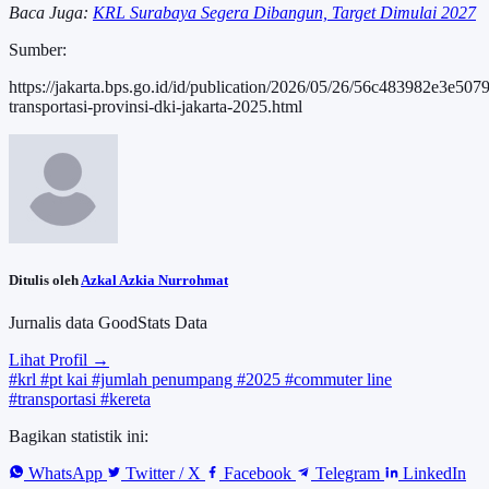
Baca Juga:
KRL Surabaya Segera Dibangun, Target Dimulai 2027
Sumber:
https://jakarta.bps.go.id/id/publication/2026/05/26/56c483982e3e5079
transportasi-provinsi-dki-jakarta-2025.html
Ditulis oleh
Azkal Azkia Nurrohmat
Jurnalis data GoodStats Data
Lihat Profil →
#krl
#pt kai
#jumlah penumpang
#2025
#commuter line
#transportasi
#kereta
Bagikan statistik ini:
WhatsApp
Twitter / X
Facebook
Telegram
LinkedIn