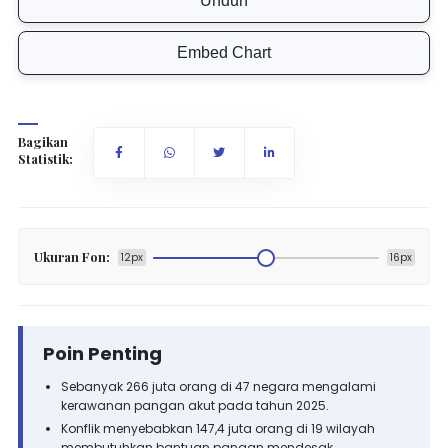
Unduh
Embed Chart
Bagikan
Statistik:
Ukuran Fon:
12px
16px
Poin Penting
Sebanyak 266 juta orang di 47 negara mengalami
kerawanan pangan akut pada tahun 2025.
Konflik menyebabkan 147,4 juta orang di 19 wilayah
membutuhkan bantuan pangan mendesak.