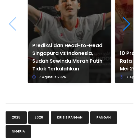
Prediksi dan Head-to-Head
Singapura vs Indonesia,
10 Prov
Sudah Sewindu Merah Putih
Rata Up
Tidak Terkalahkan
Mei 20
7 Agustus 2026
7 Agus
2025
2026
KRISIS PANGAN
PANGAN
NIGERIA