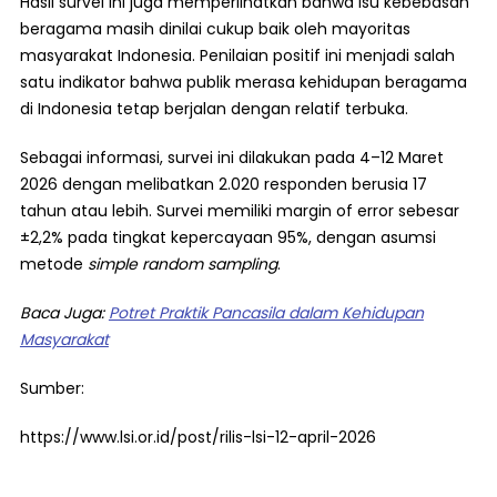
Hasil survei ini juga memperlihatkan bahwa isu kebebasan
beragama masih dinilai cukup baik oleh mayoritas
masyarakat Indonesia. Penilaian positif ini menjadi salah
satu indikator bahwa publik merasa kehidupan beragama
di Indonesia tetap berjalan dengan relatif terbuka.
Sebagai informasi, survei ini dilakukan pada 4–12 Maret
2026 dengan melibatkan 2.020 responden berusia 17
tahun atau lebih. Survei memiliki margin of error sebesar
±2,2% pada tingkat kepercayaan 95%, dengan asumsi
metode
simple random sampling
.
Baca Juga:
Potret Praktik Pancasila dalam Kehidupan
Masyarakat
Sumber:
https://www.lsi.or.id/post/rilis-lsi-12-april-2026