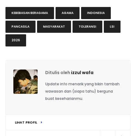
KEBEBASAN BERAGAMA
AGAMA
INDONESIA
PANCASILA
MASYARAKAT
TOLERANSI
LSI
2026
Ditulis oleh
izzul wafa
Update info menarik yang bikin tambah
wawasan dan (siapa tahu) berguna
buat keseharianmu.
LIHAT PROFIL