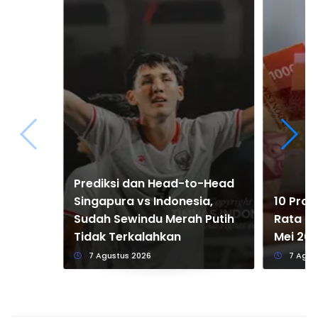
Prediksi dan Head-to-Head
Singapura vs Indonesia,
10 Prov
Sudah Sewindu Merah Putih
Rata Up
Tidak Terkalahkan
Mei 20
7 Agustus 2026
7 Agus