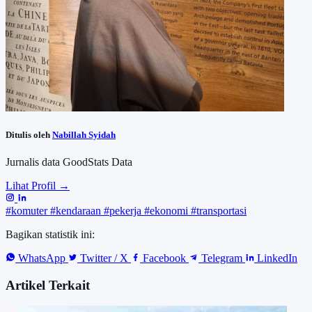
Ditulis oleh
Nabillah Syidah
Jurnalis data GoodStats Data
Lihat Profil →
#komuter
#kendaraan
#pekerja
#ekonomi
#transportasi
Bagikan statistik ini:
WhatsApp
Twitter / X
Facebook
Telegram
LinkedIn
Artikel Terkait