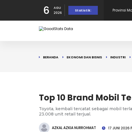
6
AGU
dalam Per
10 Daerah
Statistik:
2026
190 Warga
Tercatat d
10 Provins
BERANDA
EKONOMI DAN BISNIS
INDUSTRI
di Puncak!
10 Provins
Top 10 Brand Mobil Ter
Toyota, kembali tercatat sebagai mobil terl
23.008 unit retail terjual.
AZKAL AZKIA NURROHMAT
17 JUNI 2026 