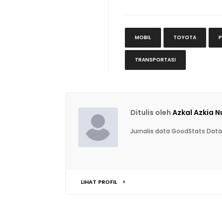
MOBIL
TOYOTA
P
TRANSPORTASI
Ditulis oleh
Azkal Azkia 
Jurnalis data GoodStats Data
LIHAT PROFIL