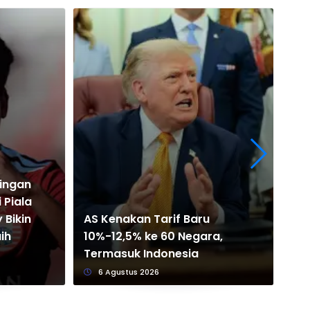
dingan
Pr
 Piala
Per
 Bikin
AS Kenakan Tarif Baru
Pia
ih
10%-12,5% ke 60 Negara,
Ba
Termasuk Indonesia
Pu
6 Agustus 2026