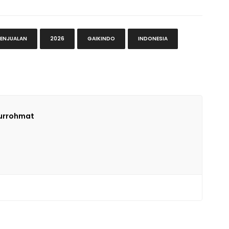
ENJUALAN
2026
GAIKINDO
INDONESIA
Nurrohmat