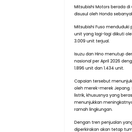
Mitsubishi Motors berada di 
disusul oleh Honda sebanyak 
Mitsubishi Fuso menduduki p
unit yang lagi-lagi diikuti 
3.009 unit terjual.
Isuzu dan Hino menutup dere
nasional per April 2026 d
1.896 unit dan 1.434 unit.
Capaian tersebut menunjuk
oleh merek-merek Jepang. 
listrik, khususnya yang ber
menunjukkan meningkatnya
ramah lingkungan.
Dengan tren penjualan yang
diperkirakan akan tetap tum