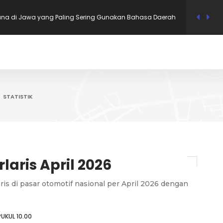
gaulan?
 dengan Upah Minimum Tertinggi di Jawa Timur 2026
 RI Bernama Uzumaki, Ini 12 Nama Tokoh Anime yang
i Dukcapil
i dengan Tingkat Pengangguran Terendah per Mei 2026, Bali
STATISTIK
i dengan Tingkat Pengangguran Tertinggi per Mei 2026
laris April 2026
aris di pasar otomotif nasional per April 2026 dengan
PUKUL 10.00