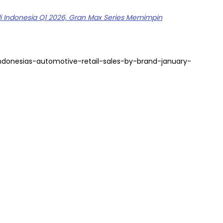
s di Indonesia Q1 2026, Gran Max Series Memimpin
/indonesias-automotive-retail-sales-by-brand-january-