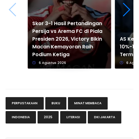
Skor 3-1 Hasil Pertandingan
Persija vs Arema FC di Piala
Presiden 2026, Victory Bikin
AS Kena
Macan Kemayoran Raih
10%-12,
Podium Ketiga
Termas
6 Agustus 2026
6 Agus
PERPUSTAKAAN
BUKU
MINAT MEMBACA
INDONESIA
2025
LITERASI
DKI JAKARTA