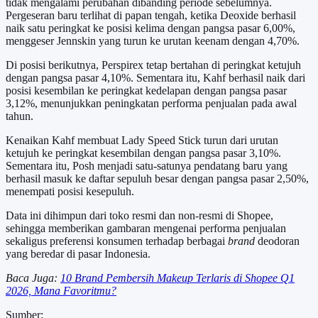
tidak mengalami perubahan dibanding periode sebelumnya.
Pergeseran baru terlihat di papan tengah, ketika Deoxide berhasil
naik satu peringkat ke posisi kelima dengan pangsa pasar 6,00%,
menggeser Jennskin yang turun ke urutan keenam dengan 4,70%.
Di posisi berikutnya, Perspirex tetap bertahan di peringkat ketujuh
dengan pangsa pasar 4,10%. Sementara itu, Kahf berhasil naik dari
posisi kesembilan ke peringkat kedelapan dengan pangsa pasar
3,12%, menunjukkan peningkatan performa penjualan pada awal
tahun.
Kenaikan Kahf membuat Lady Speed Stick turun dari urutan
ketujuh ke peringkat kesembilan dengan pangsa pasar 3,10%.
Sementara itu, Posh menjadi satu-satunya pendatang baru yang
berhasil masuk ke daftar sepuluh besar dengan pangsa pasar 2,50%,
menempati posisi kesepuluh.
Data ini dihimpun dari toko resmi dan non-resmi di Shopee,
sehingga memberikan gambaran mengenai performa penjualan
sekaligus preferensi konsumen terhadap berbagai
brand
deodoran
yang beredar di pasar Indonesia.
Baca Juga:
10 Brand Pembersih Makeup Terlaris di Shopee Q1
2026, Mana Favoritmu?
Sumber: