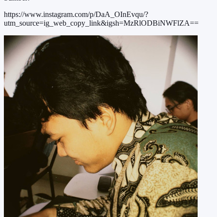
https://www.instagram.com/p/DaA_OInEvqu/?
utm_source=ig_web_copy_link&igsh=MzRlODBiNWFlZA==