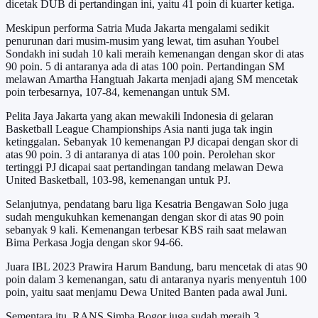
dicetak DUB di pertandingan ini, yaitu 41 poin di kuarter ketiga.
Meskipun performa Satria Muda Jakarta mengalami sedikit
penurunan dari musim-musim yang lewat, tim asuhan Youbel
Sondakh ini sudah 10 kali meraih kemenangan dengan skor di atas
90 poin. 5 di antaranya ada di atas 100 poin. Pertandingan SM
melawan Amartha Hangtuah Jakarta menjadi ajang SM mencetak
poin terbesarnya, 107-84, kemenangan untuk SM.
Pelita Jaya Jakarta yang akan mewakili Indonesia di gelaran
Basketball League Championships Asia nanti juga tak ingin
ketinggalan. Sebanyak 10 kemenangan PJ dicapai dengan skor di
atas 90 poin. 3 di antaranya di atas 100 poin. Perolehan skor
tertinggi PJ dicapai saat pertandingan tandang melawan Dewa
United Basketball, 103-98, kemenangan untuk PJ.
Selanjutnya, pendatang baru liga Kesatria Bengawan Solo juga
sudah mengukuhkan kemenangan dengan skor di atas 90 poin
sebanyak 9 kali. Kemenangan terbesar KBS raih saat melawan
Bima Perkasa Jogja dengan skor 94-66.
Juara IBL 2023 Prawira Harum Bandung, baru mencetak di atas 90
poin dalam 3 kemenangan, satu di antaranya nyaris menyentuh 100
poin, yaitu saat menjamu Dewa United Banten pada awal Juni.
Sementara itu, RANS Simba Bogor juga sudah meraih 3