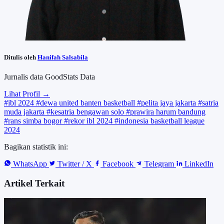
Ditulis oleh
Hanifah Salsabila
Jurnalis data GoodStats Data
Lihat Profil →
#ibl 2024
#dewa united banten basketball
#pelita jaya jakarta
#satria
muda jakarta
#kesatria bengawan solo
#prawira harum bandung
#rans simba bogor
#rekor ibl 2024
#indonesia basketball league
2024
Bagikan statistik ini:
WhatsApp
Twitter / X
Facebook
Telegram
LinkedIn
Artikel Terkait