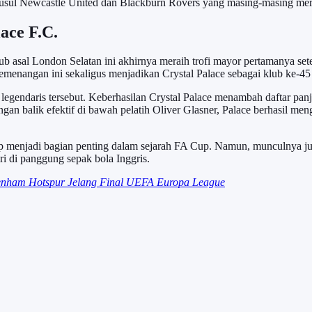
isusul Newcastle United dan Blackburn Rovers yang masing-masing mera
ace F.C.
lub asal London Selatan ini akhirnya meraih trofi mayor pertamanya se
menangan ini sekaligus menjadikan Crystal Palace sebagai klub ke-45
i legendaris tersebut. Keberhasilan Crystal Palace menambah daftar pa
rangan balik efektif di bawah pelatih Oliver Glasner, Palace berhasil m
tap menjadi bagian penting dalam sejarah FA Cup. Namun, munculnya j
i di panggung sepak bola Inggris.
ttenham Hotspur Jelang Final UEFA Europa League