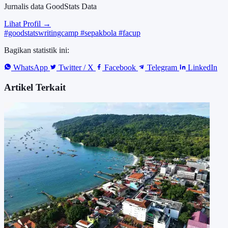
Jurnalis data GoodStats Data
Lihat Profil →
#goodstatswritingcamp
#sepakbola
#facup
Bagikan statistik ini:
WhatsApp
Twitter / X
Facebook
Telegram
LinkedIn
Artikel Terkait