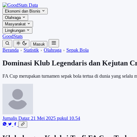
Ekonomi dan Bisnis
Olahraga
Masyarakat
Lingkungan
GoodStats
Masuk
Beranda
Statistik
Olahraga
Sepak Bola
Dominasi Klub Legendaris dan Kejutan Cr
FA Cup merupakan turnamen sepak bola tertua di dunia yang selalu men
Jurnalis Dataz
21 Mei 2025 pukul 10.54