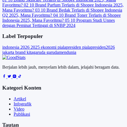
Favoritmu?
02
10 Brand Parfum Terlaris di Shopee Indonesia 2025,
Mana Favoritmu?
03
10 Brand Bedak Terlaris di Shopee Indonesia
Q2 2025, Mana Favoritmu?
04
10 Brand Toner Terlaris di Shopee
Indonesia 2025, Mana Favoritmu?
05
10 Program Studi Unnes
dengan Peminat Tertinggi di SNBP 2024
Label Terpopuler
indonesia
2026
2025
ekonomi
pialapresiden
pialapresiden2026
jakarta
brand
kitagaruda
garudamendunia
Berjalan lebih jauh, menyelam lebih dalam, jelajahi beragam data.
Kategori Konten
Artikel
Infografik
Video
Publikasi
Tautan