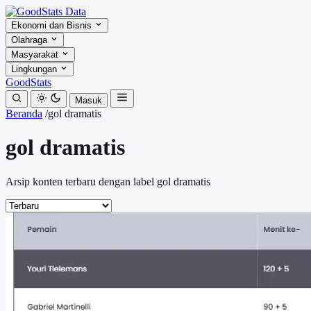
Ekonomi dan Bisnis
Olahraga
Masyarakat
Lingkungan
GoodStats
Masuk
Beranda
/
gol dramatis
gol dramatis
Arsip konten terbaru dengan label gol dramatis