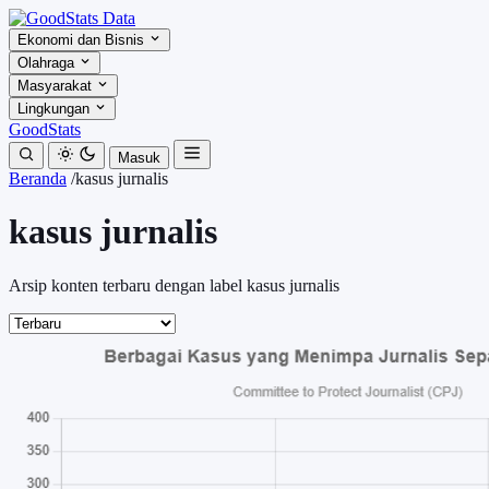
Ekonomi dan Bisnis
Olahraga
Masyarakat
Lingkungan
GoodStats
Masuk
Beranda
/
kasus jurnalis
kasus jurnalis
Arsip konten terbaru dengan label kasus jurnalis