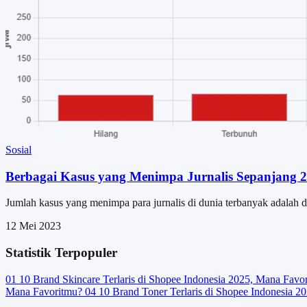
Sosial
Berbagai Kasus yang Menimpa Jurnalis Sepanjang 
Jumlah kasus yang menimpa para jurnalis di dunia terbanyak adalah d
12 Mei 2023
Statistik Terpopuler
01
10 Brand Skincare Terlaris di Shopee Indonesia 2025, Mana Favo
Mana Favoritmu?
04
10 Brand Toner Terlaris di Shopee Indonesia 2