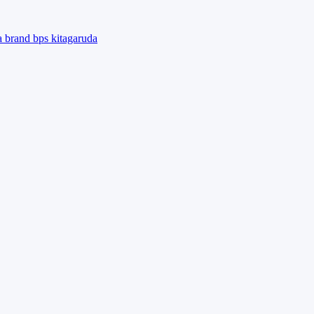
ta
brand
bps
kitagaruda