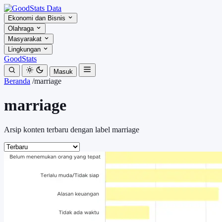
Ekonomi dan Bisnis
Olahraga
Masyarakat
Lingkungan
GoodStats
Masuk
Beranda
/
marriage
marriage
Arsip konten terbaru dengan label marriage