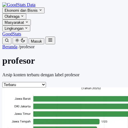
Ekonomi dan Bisnis
Olahraga
Masyarakat
Lingkungan
GoodStats
Masuk
Beranda
/
profesor
profesor
Arsip konten terbaru dengan label profesor