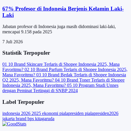
67% Profesor di Indonesia Berjenis Kelamin Laki-
Laki
Jabatan profesor di Indonesia juga masih didominasi laki-laki,
mencapai 9.158 pada 2025
7 Juli 2026
Statistik Terpopuler
01
10 Brand Skincare Terlaris di Shopee Indonesia 2025, Mana
Favoritmu?
02
10 Brand Parfum Terlaris di Shopee Indonesia 2025,
Mana Favoritmu?
03
10 Brand Bedak Terlaris di Shopee Indonesia
Q2 2025, Mana Favoritmu?
04
10 Brand Toner Terlaris di Shopee
Indonesia 2025, Mana Favoritmu?
05
10 Program Studi Unnes
dengan Peminat Tertinggi di SNBP 2024
Label Terpopuler
indonesia
2026
2025
ekonomi
pialapresiden
pialapresiden2026
jakarta
brand
bps
kitagaruda