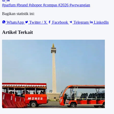
#parfum
#brand
#shopee
#compas
#2026
#wewangian
Bagikan statistik ini:
WhatsApp
Twitter / X
Facebook
Telegram
LinkedIn
Artikel Terkait