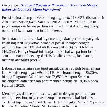
Baca Juga:
10 Brand Parfum & Wewangian Terlaris di Shopee
Indonesia Q4 2025, Mana Favoritmu?
Posisi kedua ditempati Velixir dengan
growth
113,39%, disusul oleh
Afnan sebesar 86,04%. Sama seperti Ahmed Al Maghribi, Afnan
juga merupakan
brand
parfum asal Uni Emirat Arab yang cukup
populer di kalangan pencinta
fragrance
.
Sementara itu,
brand
lokal juga menunjukkan performa yang tak
kalah impresif. Mykonos berada di posisi keempat dengan
pertumbuhan 59,31%, diikuti Braven (49,72%) dan Octarine
(44,26%). Ketiga
brand
ini menjadi bukti bahwa parfum lokal
semakin mampu bersaing dari sisi kualitas aroma, ketahanan,
maupun
branding
produk.
Beberapa nama lain yang turut masuk daftar sepuluh besar antara
lain Morris dengan
growth
25,91%, Macbrame dengan 25,26%,
hingga Fragrance World sebesar 22,65%. Adapun Scarlett
melengkapi daftar dengan pertumbuhan penjualan 18,96% pada
Kuartal I 2026.
Menariknya, dari sepuluh
brand
parfum dengan pertumbuhan
tertinggi tersebut, mayoritas merupakan merek lokal Indonesia.
Terdapat tujuh
brand
lokal dalam daftar ini, yakni Velixir, Mykonos,
Braven, Octarine, Morris, Macbrame, dan Scarlett.