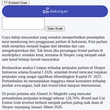
Embed Chart
Salin Kode
Gaya hidup masyarakat yang semakin memperhatikan penampilan
turut mendorong tren penggunaan parfum di Indonesia. Kini parfum
telah menjelma menjadi bagian dari identitas dan cara
mengekspresikan diri. Tak heran jika persaingan
brand
parfum di
marketplace
semakin ketat, terutama di Shopee yang menjadi salah
satu kanal belanja favorit masyarakat.
Berdasarkan analisa Compas terhadap penjualan parfum di Shopee
Indonesia selama Kuartal I 2026, sejumlah
brand
mencatat lonjakan
penjualan yang sangat signifikan dibandingkan Kuartal IV 2025.
Pertumbuhan ini menunjukkan tingginya minat konsumen terhadap
produk wewangian, baik dari
brand
lokal maupun internasional.
Di posisi pertama ada Ahmed Al Maghribi yang mencatat
pertumbuhan penjualan tertinggi sebesar 128,76%.
Brand
asal Uni
Emirat Arab tersebut berhasil menjadi parfum paling naik daun di
Shopee sepanjang Januari–Maret 2026.