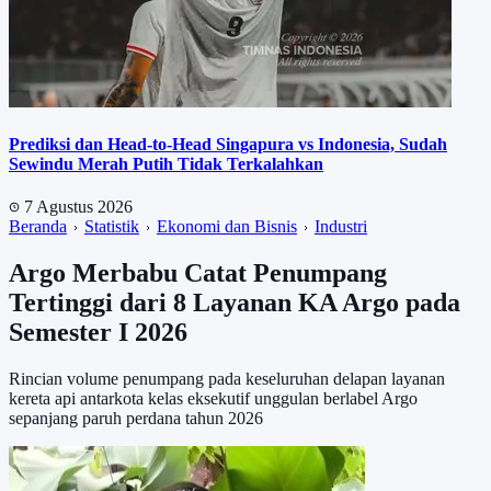
Prediksi dan Head-to-Head Singapura vs Indonesia, Sudah
Sewindu Merah Putih Tidak Terkalahkan
7 Agustus 2026
Beranda
Statistik
Ekonomi dan Bisnis
Industri
Argo Merbabu Catat Penumpang
Tertinggi dari 8 Layanan KA Argo pada
Semester I 2026
Rincian volume penumpang pada keseluruhan delapan layanan
kereta api antarkota kelas eksekutif unggulan berlabel Argo
sepanjang paruh perdana tahun 2026