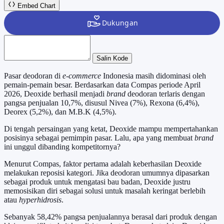
Embed Chart
Salin Kode
Pasar deodoran di
e-commerce
Indonesia masih didominasi oleh
pemain-pemain besar. Berdasarkan data Compas periode April
2026, Deoxide berhasil menjadi
brand
deodoran terlaris dengan
pangsa penjualan 10,7%, disusul Nivea (7%), Rexona (6,4%),
Deorex (5,2%), dan M.B.K (4,5%).
Di tengah persaingan yang ketat, Deoxide mampu mempertahankan
posisinya sebagai pemimpin pasar. Lalu, apa yang membuat
brand
ini unggul dibanding kompetitornya?
Menurut Compas, faktor pertama adalah keberhasilan Deoxide
melakukan reposisi kategori. Jika deodoran umumnya dipasarkan
sebagai produk untuk mengatasi bau badan, Deoxide justru
memosisikan diri sebagai solusi untuk masalah keringat berlebih
atau
hyperhidrosis
.
Sebanyak 58,42% pangsa penjualannya berasal dari produk dengan