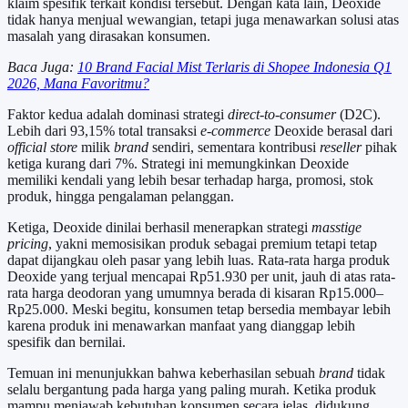
klaim spesifik terkait kondisi tersebut. Dengan kata lain, Deoxide
tidak hanya menjual wewangian, tetapi juga menawarkan solusi atas
masalah yang dirasakan konsumen.
Baca Juga:
10 Brand Facial Mist Terlaris di Shopee Indonesia Q1
2026, Mana Favoritmu?
Faktor kedua adalah dominasi strategi
direct-to-consumer
(D2C).
Lebih dari 93,15% total transaksi
e-commerce
Deoxide berasal dari
official store
milik
brand
sendiri, sementara kontribusi
reseller
pihak
ketiga kurang dari 7%. Strategi ini memungkinkan Deoxide
memiliki kendali yang lebih besar terhadap harga, promosi, stok
produk, hingga pengalaman pelanggan.
Ketiga, Deoxide dinilai berhasil menerapkan strategi
masstige
pricing
, yakni memosisikan produk sebagai premium tetapi tetap
dapat dijangkau oleh pasar yang lebih luas. Rata-rata harga produk
Deoxide yang terjual mencapai Rp51.930 per unit, jauh di atas rata-
rata harga deodoran yang umumnya berada di kisaran Rp15.000–
Rp25.000. Meski begitu, konsumen tetap bersedia membayar lebih
karena produk ini menawarkan manfaat yang dianggap lebih
spesifik dan bernilai.
Temuan ini menunjukkan bahwa keberhasilan sebuah
brand
tidak
selalu bergantung pada harga yang paling murah. Ketika produk
mampu menjawab kebutuhan konsumen secara jelas, didukung