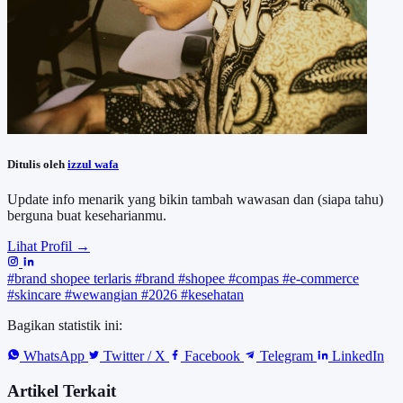
Ditulis oleh
izzul wafa
Update info menarik yang bikin tambah wawasan dan (siapa tahu)
berguna buat keseharianmu.
Lihat Profil →
#brand shopee terlaris
#brand
#shopee
#compas
#e-commerce
#skincare
#wewangian
#2026
#kesehatan
Bagikan statistik ini:
WhatsApp
Twitter / X
Facebook
Telegram
LinkedIn
Artikel Terkait