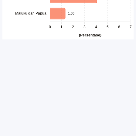
Unduh
Embed Chart
Salin Kode
Pertumbuhan ekonomi menjadi salah satu indikator penting untuk
melihat seberapa baik aktivitas ekonomi berjalan di suatu wilayah.
Ketika ekonomi tumbuh, kegiatan produksi, investasi, perdagangan,
hingga konsumsi masyarakat umumnya ikut meningkat. Namun,
laju pertumbuhan di setiap daerah tidak selalu sama. Perbedaan
potensi sumber daya, struktur ekonomi, dan sektor unggulan
membuat setiap wilayah memiliki capaian pertumbuhan yang
berbeda.