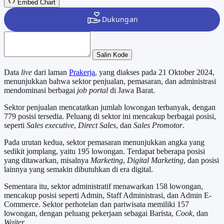
Embed Chart
Salin Kode
Data
live
dari laman
Prakerja
, yang diakses pada 21 Oktober 2024,
menunjukkan bahwa sektor penjualan, pemasaran, dan administrasi
mendominasi berbagai
job portal
di Jawa Barat.
Sektor penjualan mencatatkan jumlah lowongan terbanyak, dengan
779 posisi tersedia. Peluang di sektor ini mencakup berbagai posisi,
seperti
Sales executive
,
Direct Sales
, dan
Sales Promotor
.
Pada urutan kedua, sektor pemasaran menunjukkan angka yang
sedikit jomplang, yaitu 195 lowongan. Terdapat beberapa posisi
yang ditawarkan, misalnya
Marketing
,
Digital Marketing
, dan posisi
lainnya yang semakin dibutuhkan di era digital.
Sementara itu, sektor administratif menawarkan 158 lowongan,
mencakup posisi seperti Admin, Staff Administrasi, dan Admin E-
Commerce. Sektor perhotelan dan pariwisata memiliki 157
lowongan, dengan peluang pekerjaan sebagai Barista,
Cook
, dan
Waiter
.