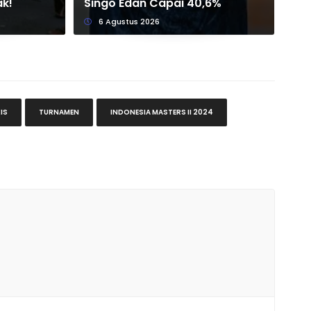
ak!
Singo Edan Capai 40,6%
Me
6 Agustus 2026
IS
TURNAMEN
INDONESIA MASTERS II 2024