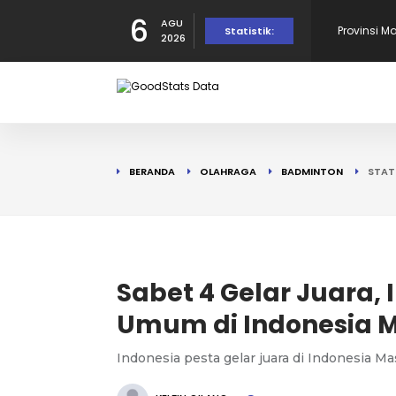
6
AGU
Provinsi 
Statistik:
2026
dalam Per
10 Daerah
190 Warga
BERANDA
OLAHRAGA
BADMINTON
STAT
Tercatat d
10 Provins
di Puncak!
10 Provins
Sabet 4 Gelar Juara, 
Umum di Indonesia Ma
Indonesia pesta gelar juara di Indonesia Ma