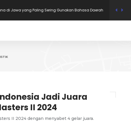
Mana di Jawa yang Paling Sering Gunakan Bahasa Daerah
gaulan?
 dengan Upah Minimum Tertinggi di Jawa Timur 2026
 RI Bernama Uzumaki, Ini 12 Nama Tokoh Anime yang
ISTIK
i Dukcapil
i dengan Tingkat Pengangguran Terendah per Mei 2026, Bali
i dengan Tingkat Pengangguran Tertinggi per Mei 2026
Indonesia Jadi Juara
sters II 2024
sters II 2024 dengan menyabet 4 gelar juara.