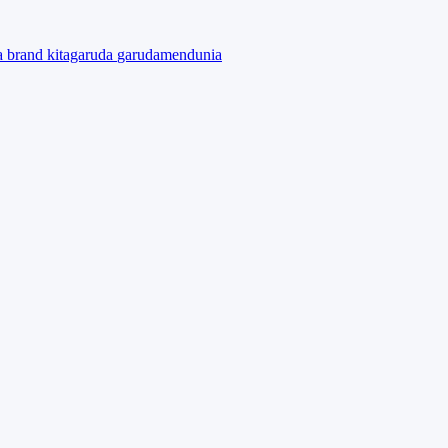
ta
brand
kitagaruda
garudamendunia