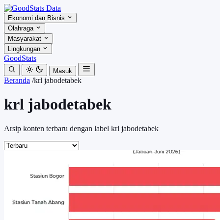
Ekonomi dan Bisnis
Olahraga
Masyarakat
Lingkungan
GoodStats
Masuk
Beranda
/
krl jabodetabek
krl jabodetabek
Arsip konten terbaru dengan label krl jabodetabek