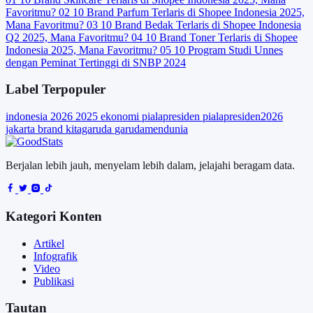
Favoritmu?
02
10 Brand Parfum Terlaris di Shopee Indonesia 2025,
Mana Favoritmu?
03
10 Brand Bedak Terlaris di Shopee Indonesia
Q2 2025, Mana Favoritmu?
04
10 Brand Toner Terlaris di Shopee
Indonesia 2025, Mana Favoritmu?
05
10 Program Studi Unnes
dengan Peminat Tertinggi di SNBP 2024
Label Terpopuler
indonesia
2026
2025
ekonomi
pialapresiden
pialapresiden2026
jakarta
brand
kitagaruda
garudamendunia
Berjalan lebih jauh, menyelam lebih dalam, jelajahi beragam data.
Kategori Konten
Artikel
Infografik
Video
Publikasi
Tautan