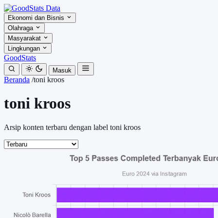
Ekonomi dan Bisnis
Olahraga
Masyarakat
Lingkungan
GoodStats
Masuk
Beranda
/
toni kroos
toni kroos
Arsip konten terbaru dengan label toni kroos