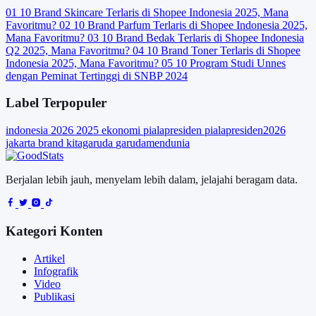
01
10 Brand Skincare Terlaris di Shopee Indonesia 2025, Mana
Favoritmu?
02
10 Brand Parfum Terlaris di Shopee Indonesia 2025,
Mana Favoritmu?
03
10 Brand Bedak Terlaris di Shopee Indonesia
Q2 2025, Mana Favoritmu?
04
10 Brand Toner Terlaris di Shopee
Indonesia 2025, Mana Favoritmu?
05
10 Program Studi Unnes
dengan Peminat Tertinggi di SNBP 2024
Label Terpopuler
indonesia
2026
2025
ekonomi
pialapresiden
pialapresiden2026
jakarta
brand
kitagaruda
garudamendunia
Berjalan lebih jauh, menyelam lebih dalam, jelajahi beragam data.
Kategori Konten
Artikel
Infografik
Video
Publikasi