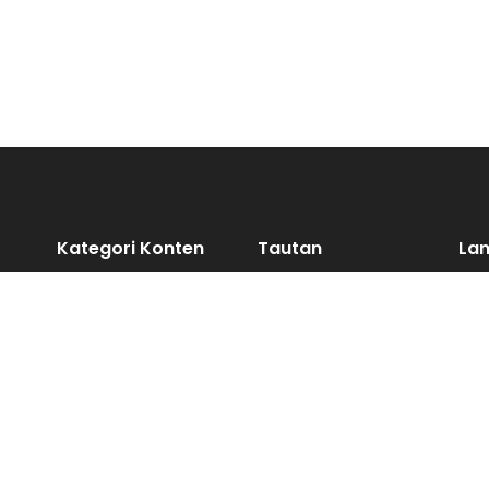
Kategori Konten
Tautan
La
Artikel
Tentang GoodStats
Ingi
kont
Infografik
Hubungi Kami
Video
Pedoman Media
Siber
Publikasi
Impact