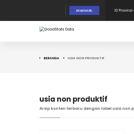
10 Provins
Statistik:
di Puncak!
10 Provins
Provinsi 
BERANDA
USIA NON PRODUKTIF
dalam Per
10 Daerah
190 Warga
usia non produktif
Arsip konten terbaru dengan label usia non 
Tercatat d