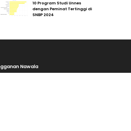
10 Program Studi Unnes
dengan Peminat Tertinggi di
SNBP 2024
ngganan Nawala
n menerima pesan surel tiap pekan yang berisi
en-konten kami? Silakan isi formulir di bawah ini.
KIRIM