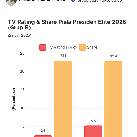
31 JULI 2026 PUKUL 06.55
TV Rating & Share Piala Presiden Elite 2026
(Grup B)
(29 Juli 2025)