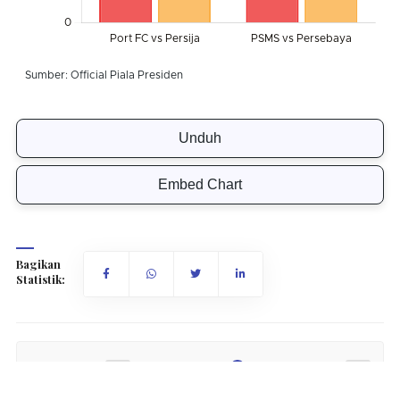
Unduh
Embed Chart
Bagikan
Statistik:
Ukuran Fon:
12px
16px