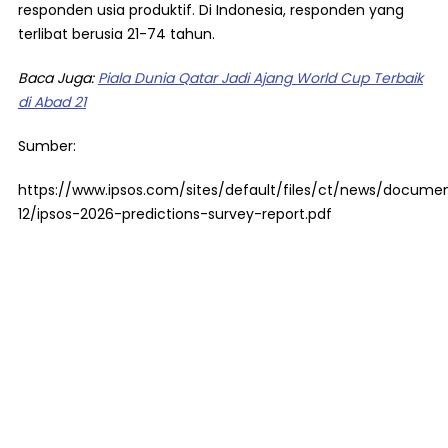
responden usia produktif. Di Indonesia, responden yang
terlibat berusia 21-74 tahun.
Baca Juga:
Piala Dunia Qatar Jadi Ajang World Cup Terbaik
di Abad 21
Sumber:
https://www.ipsos.com/sites/default/files/ct/news/docume
12/ipsos-2026-predictions-survey-report.pdf