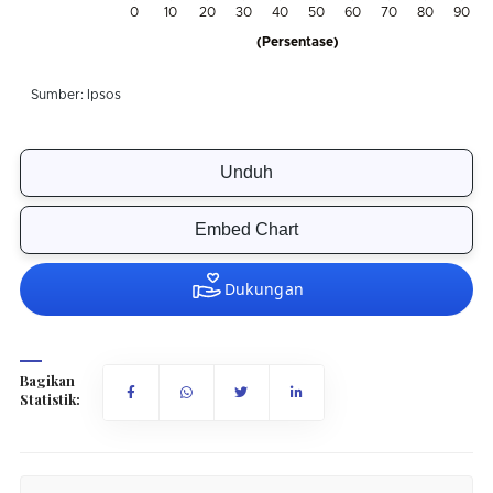
Unduh
Embed Chart
Bagikan
Statistik: