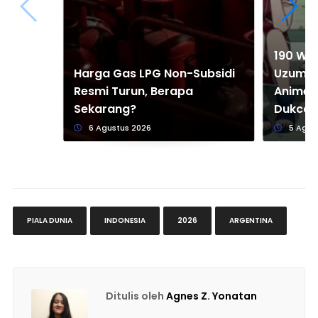
190 Wa
Harga Gas LPG Non-Subsidi
Uzumaki
Resmi Turun, Berapa
Anime y
Sekarang?
Dukcapi
6 Agustus 2026
5 Agus
PIALA DUNIA
INDONESIA
2026
ARGENTINA
Ditulis oleh
Agnes Z. Yonatan