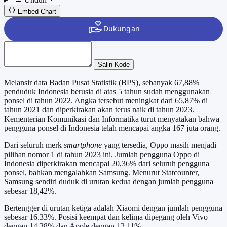
Embed Chart
Salin Kode
Melansir data Badan Pusat Statistik (BPS), sebanyak 67,88%
penduduk Indonesia berusia di atas 5 tahun sudah menggunakan
ponsel di tahun 2022. Angka tersebut meningkat dari 65,87% di
tahun 2021 dan diperkirakan akan terus naik di tahun 2023.
Kementerian Komunikasi dan Informatika turut menyatakan bahwa
pengguna ponsel di Indonesia telah mencapai angka 167 juta orang.
Dari seluruh merk
smartphone
yang tersedia, Oppo masih menjadi
pilihan nomor 1 di tahun 2023 ini. Jumlah pengguna Oppo di
Indonesia diperkirakan mencapai 20,36% dari seluruh pengguna
ponsel, bahkan mengalahkan Samsung. Menurut Statcounter,
Samsung sendiri duduk di urutan kedua dengan jumlah pengguna
sebesar 18,42%.
Bertengger di urutan ketiga adalah Xiaomi dengan jumlah pengguna
sebesar 16.33%. Posisi keempat dan kelima dipegang oleh Vivo
dengan 14,38% dan Apple dengan 12,11%.