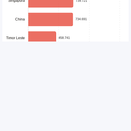
Unduh
Embed Chart
Salin Kode
Sektor pariwisata nasional membuktikan ketangguhannya di tengah
tantangan geopolitik global sepanjang enam bulan pertama tahun ini.
Indonesia sukses mencatatkan total 7,45 juta kunjungan wisatawan
mancanegara atau tumbuh 5,71% dibandingkan periode yang sama