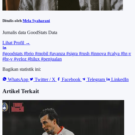
Ditulis oleh
Mela Syaharani
Jurnalis data GoodStats Data
Lihat Profil →
#goodstats
#brio
#mobil
#avanza
#sigra
#rush
#innova
#calya
#hr-v
#br-v
#veloz
#hilux
#penjualan
Bagikan statistik ini:
WhatsApp
Twitter / X
Facebook
Telegram
LinkedIn
Artikel Terkait