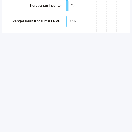
Unduh
Embed Chart
Salin Kode
Konsumsi rumah tangga masih menjadi motor utama perekonomian
Indonesia. Aktivitas belanja masyarakat untuk memenuhi kebutuhan
sehari-hari, mulai dari makanan, transportasi, kesehatan, hingga
pendidikan, terus memberikan kontribusi terbesar terhadap
pembentukan Produk Domestik Bruto (PDB). Besarnya peran
konsumsi rumah tangga menunjukkan bahwa daya beli masyarakat
memiliki pengaruh penting terhadap pertumbuhan ekonomi nasional