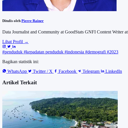
Ditulis oleh
Pierre Rainer
Data Journalist and Community at GoodStats GNFI Content Writer at
Lihat Profil →
#penduduk
#kepadatan penduduk
#indonesia
#demografi
#2023
Bagikan statistik ini:
WhatsApp
Twitter / X
Facebook
Telegram
LinkedIn
Artikel Terkait