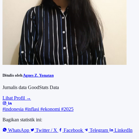
Ditulis oleh
Agnes Z. Yonatan
Jurnalis data GoodStats Data
Lihat Profil →
#indonesia
#inflasi
#ekonomi
#2025
Bagikan statistik ini:
WhatsApp
Twitter / X
Facebook
Telegram
LinkedIn