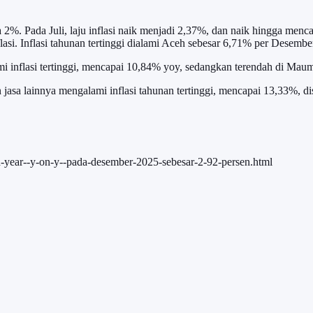
ka 2%. Pada Juli, laju inflasi naik menjadi 2,37%, dan naik hingga menc
flasi. Inflasi tahunan tertinggi dialami Aceh sebesar 6,71% per Desem
ami inflasi tertinggi, mencapai 10,84% yoy, sedangkan terendah di M
jasa lainnya mengalami inflasi tahunan tertinggi, mencapai 13,33%,
on-year--y-on-y--pada-desember-2025-sebesar-2-92-persen.html