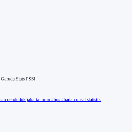
 Garuda Stats PSSI
an penduduk jakarta turun
#bps
#badan pusat statistik