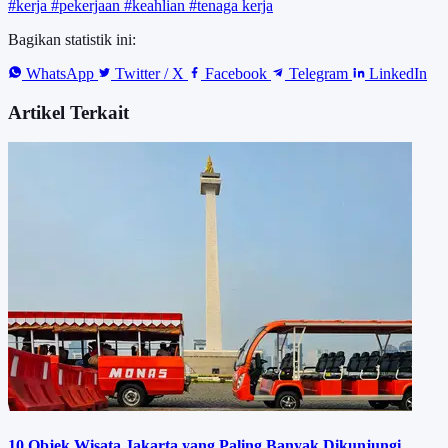
#kerja
#pekerjaan
#keahlian
#tenaga kerja
Bagikan statistik ini:
WhatsApp
Twitter / X
Facebook
Telegram
LinkedIn
Artikel Terkait
10 Objek Wisata Jakarta yang Paling Banyak Dikunjungi