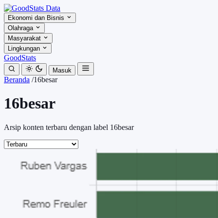
Ekonomi dan Bisnis
Olahraga
Masyarakat
Lingkungan
GoodStats
Masuk
Beranda
/
16besar
16besar
Arsip konten terbaru dengan label 16besar