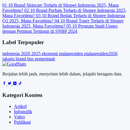
01
10 Brand Skincare Terlaris di Shopee Indonesia 2025, Mana
Favoritmu?
02
10 Brand Parfum Terlaris di Shopee Indonesia 2025,
Mana Favoritmu?
03
10 Brand Bedak Terlaris di Shopee Indonesia
Q2 2025, Mana Favoritmu?
04
10 Brand Toner Terlaris di Shopee
Indonesia 2025, Mana Favoritmu?
05
10 Program Studi Unnes
dengan Peminat Tertinggi di SNBP 2024
Label Terpopuler
indonesia
2026
2025
ekonomi
pialapresiden
pialapresiden2026
jakarta
brand
bps
pemerintah
Berjalan lebih jauh, menyelam lebih dalam, jelajahi beragam data.
Kategori Konten
Artikel
Infografik
Video
Publikasi