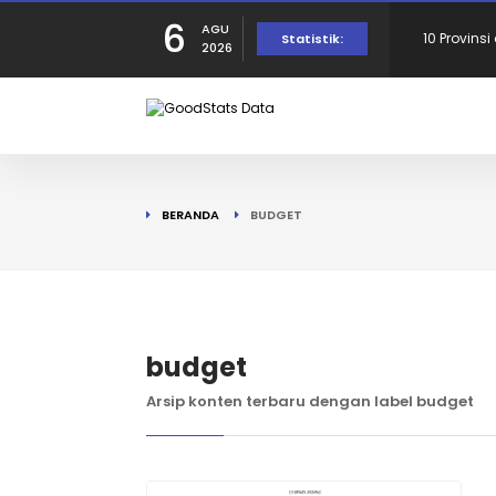
6
AGU
10 Provins
Statistik:
2026
Provinsi 
dalam Per
10 Daerah
BERANDA
BUDGET
190 Warga
Tercatat d
10 Provins
budget
Arsip konten terbaru dengan label budget
di Puncak!