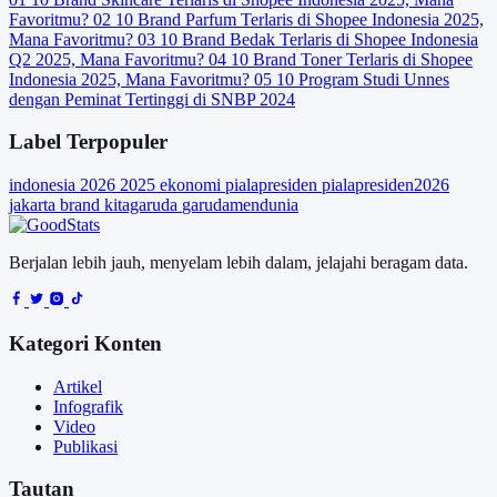
Favoritmu?
02
10 Brand Parfum Terlaris di Shopee Indonesia 2025,
Mana Favoritmu?
03
10 Brand Bedak Terlaris di Shopee Indonesia
Q2 2025, Mana Favoritmu?
04
10 Brand Toner Terlaris di Shopee
Indonesia 2025, Mana Favoritmu?
05
10 Program Studi Unnes
dengan Peminat Tertinggi di SNBP 2024
Label Terpopuler
indonesia
2026
2025
ekonomi
pialapresiden
pialapresiden2026
jakarta
brand
kitagaruda
garudamendunia
Berjalan lebih jauh, menyelam lebih dalam, jelajahi beragam data.
Kategori Konten
Artikel
Infografik
Video
Publikasi
Tautan