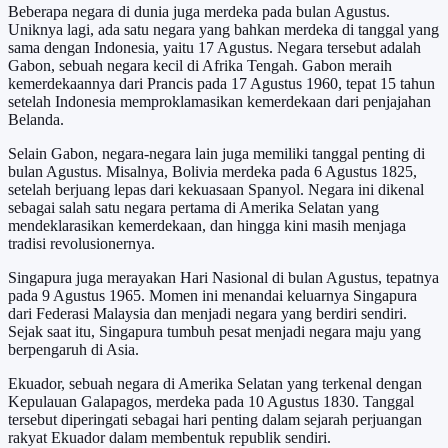
Beberapa negara di dunia juga merdeka pada bulan Agustus.
Uniknya lagi, ada satu negara yang bahkan merdeka di tanggal yang
sama dengan Indonesia, yaitu 17 Agustus. Negara tersebut adalah
Gabon, sebuah negara kecil di Afrika Tengah. Gabon meraih
kemerdekaannya dari Prancis pada 17 Agustus 1960, tepat 15 tahun
setelah Indonesia memproklamasikan kemerdekaan dari penjajahan
Belanda.
Selain Gabon, negara-negara lain juga memiliki tanggal penting di
bulan Agustus. Misalnya, Bolivia merdeka pada 6 Agustus 1825,
setelah berjuang lepas dari kekuasaan Spanyol. Negara ini dikenal
sebagai salah satu negara pertama di Amerika Selatan yang
mendeklarasikan kemerdekaan, dan hingga kini masih menjaga
tradisi revolusionernya.
Singapura juga merayakan Hari Nasional di bulan Agustus, tepatnya
pada 9 Agustus 1965. Momen ini menandai keluarnya Singapura
dari Federasi Malaysia dan menjadi negara yang berdiri sendiri.
Sejak saat itu, Singapura tumbuh pesat menjadi negara maju yang
berpengaruh di Asia.
Ekuador, sebuah negara di Amerika Selatan yang terkenal dengan
Kepulauan Galapagos, merdeka pada 10 Agustus 1830. Tanggal
tersebut diperingati sebagai hari penting dalam sejarah perjuangan
rakyat Ekuador dalam membentuk republik sendiri.