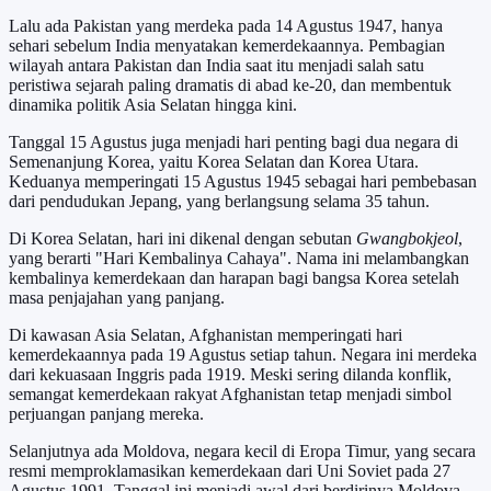
Lalu ada Pakistan yang merdeka pada 14 Agustus 1947, hanya
sehari sebelum India menyatakan kemerdekaannya. Pembagian
wilayah antara Pakistan dan India saat itu menjadi salah satu
peristiwa sejarah paling dramatis di abad ke-20, dan membentuk
dinamika politik Asia Selatan hingga kini.
Tanggal 15 Agustus juga menjadi hari penting bagi dua negara di
Semenanjung Korea, yaitu Korea Selatan dan Korea Utara.
Keduanya memperingati 15 Agustus 1945 sebagai hari pembebasan
dari pendudukan Jepang, yang berlangsung selama 35 tahun.
Di Korea Selatan, hari ini dikenal dengan sebutan
Gwangbokjeol
,
yang berarti "Hari Kembalinya Cahaya". Nama ini melambangkan
kembalinya kemerdekaan dan harapan bagi bangsa Korea setelah
masa penjajahan yang panjang.
Di kawasan Asia Selatan, Afghanistan memperingati hari
kemerdekaannya pada 19 Agustus setiap tahun. Negara ini merdeka
dari kekuasaan Inggris pada 1919. Meski sering dilanda konflik,
semangat kemerdekaan rakyat Afghanistan tetap menjadi simbol
perjuangan panjang mereka.
Selanjutnya ada Moldova, negara kecil di Eropa Timur, yang secara
resmi memproklamasikan kemerdekaan dari Uni Soviet pada 27
Agustus 1991. Tanggal ini menjadi awal dari berdirinya Moldova