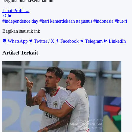
berguna buat keseharianmu.
Lihat Profil →
#independence day
#hari kemerdekaan
#agustus
#indonesia
#hut-ri
Bagikan statistik ini:
WhatsApp
Twitter / X
Facebook
Telegram
LinkedIn
Artikel Terkait