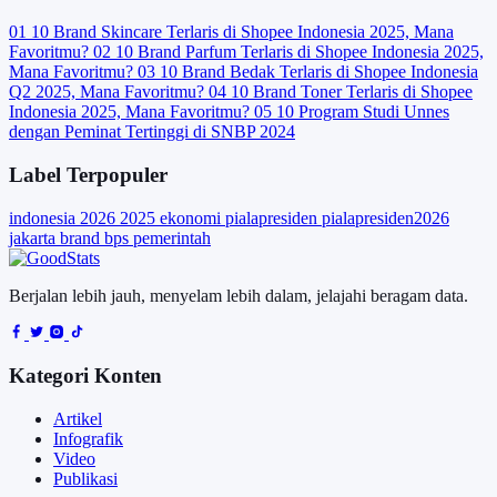
01
10 Brand Skincare Terlaris di Shopee Indonesia 2025, Mana
Favoritmu?
02
10 Brand Parfum Terlaris di Shopee Indonesia 2025,
Mana Favoritmu?
03
10 Brand Bedak Terlaris di Shopee Indonesia
Q2 2025, Mana Favoritmu?
04
10 Brand Toner Terlaris di Shopee
Indonesia 2025, Mana Favoritmu?
05
10 Program Studi Unnes
dengan Peminat Tertinggi di SNBP 2024
Label Terpopuler
indonesia
2026
2025
ekonomi
pialapresiden
pialapresiden2026
jakarta
brand
bps
pemerintah
Berjalan lebih jauh, menyelam lebih dalam, jelajahi beragam data.
Kategori Konten
Artikel
Infografik
Video
Publikasi