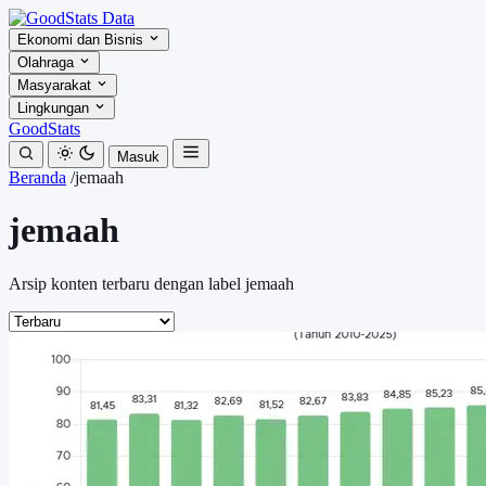
Ekonomi dan Bisnis
Olahraga
Masyarakat
Lingkungan
GoodStats
Masuk
Beranda
/
jemaah
jemaah
Arsip konten terbaru dengan label jemaah