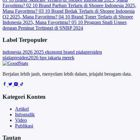
Favoritmu?
02
10 Brand Parfum Terlaris di Shopee Indonesia 2025,
Mana Favoritmu?
03
10 Brand Bedak Terlaris di Shopee Indonesia
Q2 2025, Mana Favoritmu?
04
10 Brand Toner Terlaris di Shopee
Indonesia 2025, Mana Favoritmu?
05
10 Program Studi Unnes
dengan Peminat Tertinggi di SNBP 2024
Label Terpopuler
indonesia
2026
2025
ekonomi
brand
pialapresiden
pialapresiden2026
bps
jakarta
merek
Berjalan lebih jauh, menyelam lebih dalam, jelajahi beragam data.
Kategori Konten
Artikel
Infografik
Video
Publikasi
Tautan