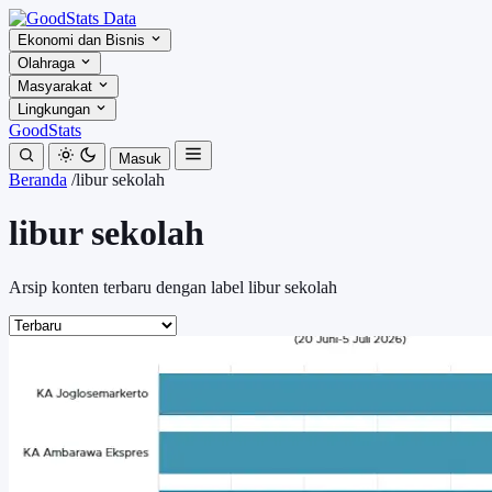
Ekonomi dan Bisnis
Olahraga
Masyarakat
Lingkungan
GoodStats
Masuk
Beranda
/
libur sekolah
libur sekolah
Arsip konten terbaru dengan label libur sekolah