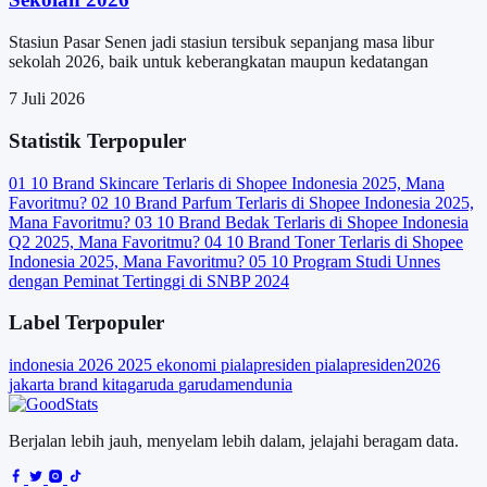
Stasiun Pasar Senen jadi stasiun tersibuk sepanjang masa libur
sekolah 2026, baik untuk keberangkatan maupun kedatangan
7 Juli 2026
Statistik Terpopuler
01
10 Brand Skincare Terlaris di Shopee Indonesia 2025, Mana
Favoritmu?
02
10 Brand Parfum Terlaris di Shopee Indonesia 2025,
Mana Favoritmu?
03
10 Brand Bedak Terlaris di Shopee Indonesia
Q2 2025, Mana Favoritmu?
04
10 Brand Toner Terlaris di Shopee
Indonesia 2025, Mana Favoritmu?
05
10 Program Studi Unnes
dengan Peminat Tertinggi di SNBP 2024
Label Terpopuler
indonesia
2026
2025
ekonomi
pialapresiden
pialapresiden2026
jakarta
brand
kitagaruda
garudamendunia
Berjalan lebih jauh, menyelam lebih dalam, jelajahi beragam data.