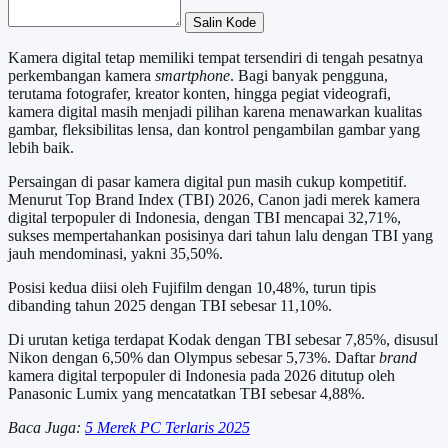
Salin Kode
Kamera digital tetap memiliki tempat tersendiri di tengah pesatnya
perkembangan kamera
smartphone
. Bagi banyak pengguna,
terutama fotografer, kreator konten, hingga pegiat videografi,
kamera digital masih menjadi pilihan karena menawarkan kualitas
gambar, fleksibilitas lensa, dan kontrol pengambilan gambar yang
lebih baik.
Persaingan di pasar kamera digital pun masih cukup kompetitif.
Menurut Top Brand Index (TBI) 2026, Canon jadi merek kamera
digital terpopuler di Indonesia, dengan TBI mencapai 32,71%,
sukses mempertahankan posisinya dari tahun lalu dengan TBI yang
jauh mendominasi, yakni 35,50%.
Posisi kedua diisi oleh Fujifilm dengan 10,48%, turun tipis
dibanding tahun 2025 dengan TBI sebesar 11,10%.
Di urutan ketiga terdapat Kodak dengan TBI sebesar 7,85%, disusul
Nikon dengan 6,50% dan Olympus sebesar 5,73%. Daftar
brand
kamera digital terpopuler di Indonesia pada 2026 ditutup oleh
Panasonic Lumix yang mencatatkan TBI sebesar 4,88%.
Baca Juga:
5 Merek PC Terlaris 2025