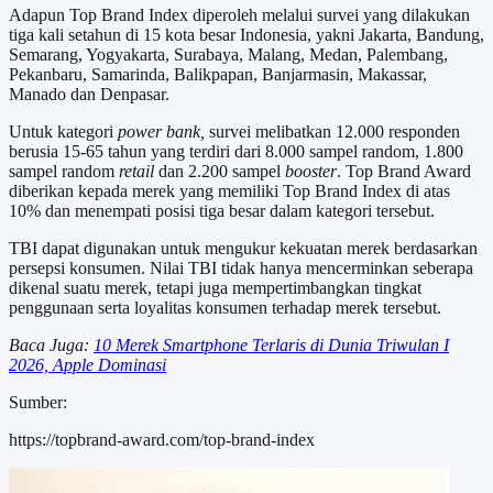
Adapun Top Brand Index diperoleh melalui survei yang dilakukan
tiga kali setahun di 15 kota besar Indonesia, yakni Jakarta, Bandung,
Semarang, Yogyakarta, Surabaya, Malang, Medan, Palembang,
Pekanbaru, Samarinda, Balikpapan, Banjarmasin, Makassar,
Manado dan Denpasar.
Untuk kategori
power bank,
survei melibatkan 12.000 responden
berusia 15-65 tahun yang terdiri dari 8.000 sampel random, 1.800
sampel random
retail
dan 2.200 sampel
booster
. Top Brand Award
diberikan kepada merek yang memiliki Top Brand Index di atas
10% dan menempati posisi tiga besar dalam kategori tersebut.
TBI dapat digunakan untuk mengukur kekuatan merek berdasarkan
persepsi konsumen. Nilai TBI tidak hanya mencerminkan seberapa
dikenal suatu merek, tetapi juga mempertimbangkan tingkat
penggunaan serta loyalitas konsumen terhadap merek tersebut.
Baca Juga:
10 Merek Smartphone Terlaris di Dunia Triwulan I
2026, Apple Dominasi
Sumber:
https://topbrand-award.com/top-brand-index