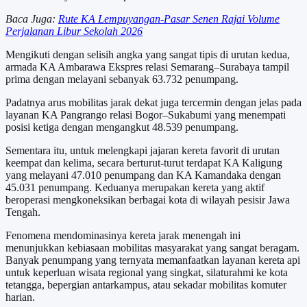
Baca Juga:
Rute KA Lempuyangan-Pasar Senen Rajai Volume
Perjalanan Libur Sekolah 2026
Mengikuti dengan selisih angka yang sangat tipis di urutan kedua,
armada KA Ambarawa Ekspres relasi Semarang–Surabaya tampil
prima dengan melayani sebanyak 63.732 penumpang.
Padatnya arus mobilitas jarak dekat juga tercermin dengan jelas pada
layanan KA Pangrango relasi Bogor–Sukabumi yang menempati
posisi ketiga dengan mengangkut 48.539 penumpang.
Sementara itu, untuk melengkapi jajaran kereta favorit di urutan
keempat dan kelima, secara berturut-turut terdapat KA Kaligung
yang melayani 47.010 penumpang dan KA Kamandaka dengan
45.031 penumpang. Keduanya merupakan kereta yang aktif
beroperasi mengkoneksikan berbagai kota di wilayah pesisir Jawa
Tengah.
Fenomena mendominasinya kereta jarak menengah ini
menunjukkan kebiasaan mobilitas masyarakat yang sangat beragam.
Banyak penumpang yang ternyata memanfaatkan layanan kereta api
untuk keperluan wisata regional yang singkat, silaturahmi ke kota
tetangga, bepergian antarkampus, atau sekadar mobilitas komuter
harian.