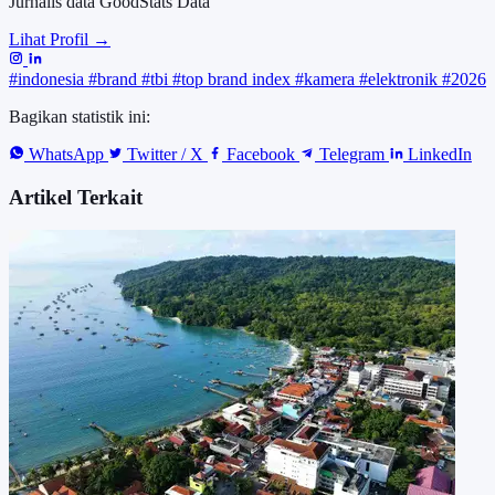
Jurnalis data GoodStats Data
Lihat Profil →
#indonesia
#brand
#tbi
#top brand index
#kamera
#elektronik
#2026
Bagikan statistik ini:
WhatsApp
Twitter / X
Facebook
Telegram
LinkedIn
Artikel Terkait