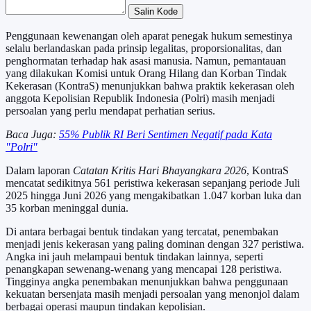
Salin Kode
Penggunaan kewenangan oleh aparat penegak hukum semestinya
selalu berlandaskan pada prinsip legalitas, proporsionalitas, dan
penghormatan terhadap hak asasi manusia. Namun, pemantauan
yang dilakukan Komisi untuk Orang Hilang dan Korban Tindak
Kekerasan (KontraS) menunjukkan bahwa praktik kekerasan oleh
anggota Kepolisian Republik Indonesia (Polri) masih menjadi
persoalan yang perlu mendapat perhatian serius.
Baca Juga:
55% Publik RI Beri Sentimen Negatif pada Kata
"Polri"
Dalam laporan
Catatan Kritis Hari Bhayangkara 2026
, KontraS
mencatat sedikitnya 561 peristiwa kekerasan sepanjang periode Juli
2025 hingga Juni 2026 yang mengakibatkan 1.047 korban luka dan
35 korban meninggal dunia.
Di antara berbagai bentuk tindakan yang tercatat, penembakan
menjadi jenis kekerasan yang paling dominan dengan 327 peristiwa.
Angka ini jauh melampaui bentuk tindakan lainnya, seperti
penangkapan sewenang-wenang yang mencapai 128 peristiwa.
Tingginya angka penembakan menunjukkan bahwa penggunaan
kekuatan bersenjata masih menjadi persoalan yang menonjol dalam
berbagai operasi maupun tindakan kepolisian.