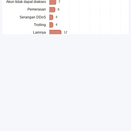
Unduh
Embed Chart
Salin Kode
Seiring meningkatnya aktivitas masyarakat di ruang digital, ancaman
terhadap keamanan siber juga semakin beragam. Serangan digital
kini tidak hanya menargetkan sistem informasi, tetapi juga individu
melalui berbagai bentuk intimidasi, pencurian data, hingga
penyalahgunaan identitas. Kondisi tersebut menunjukkan bahwa
keamanan digital menjadi aspek penting yang perlu mendapat