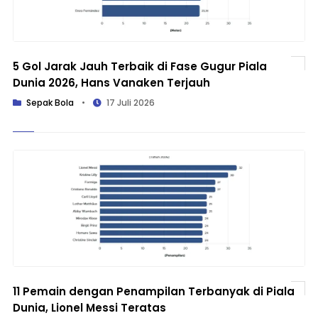
5 Gol Jarak Jauh Terbaik di Fase Gugur Piala
Dunia 2026, Hans Vanaken Terjauh
Sepak Bola
•
17 Juli 2026
11 Pemain dengan Penampilan Terbanyak di Piala
Dunia, Lionel Messi Teratas