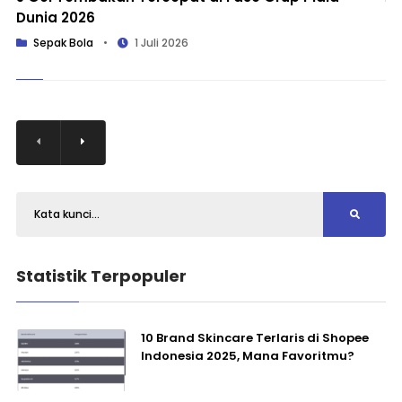
Dunia 2026
Sepak Bola
•
1 Juli 2026
Statistik Terpopuler
10 Brand Skincare Terlaris di Shopee
Indonesia 2025, Mana Favoritmu?