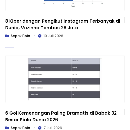
8 Kiper dengan Pengikut Instagram Terbanyak di
Dunia, Vozinha Tembus 28 Juta
Sepak Bola
•
10 Juli 2026
6 Gol Kemenangan Paling Dramatis di Babak 32
Besar Piala Dunia 2026
Sepak Bola
•
7 Juli 2026