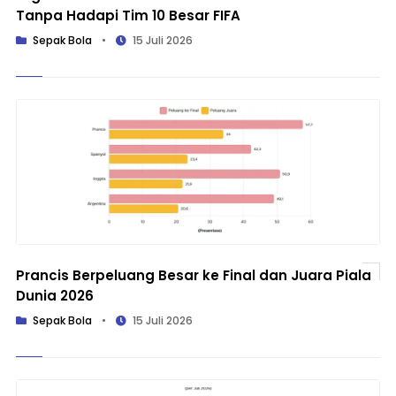
Tanpa Hadapi Tim 10 Besar FIFA
Sepak Bola
•
15 Juli 2026
Prancis Berpeluang Besar ke Final dan Juara Piala
Dunia 2026
Sepak Bola
•
15 Juli 2026