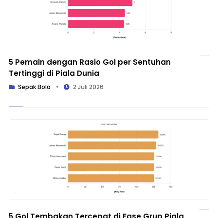
5 Pemain dengan Rasio Gol per Sentuhan
Tertinggi di Piala Dunia
Sepak Bola
•
2 Juli 2026
5 Gol Tembakan Tercepat di Fase Grup Piala