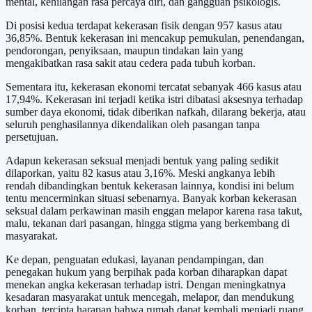
mental, kehilangan rasa percaya diri, dan gangguan psikologis.
Di posisi kedua terdapat kekerasan fisik dengan 957 kasus atau
36,85%. Bentuk kekerasan ini mencakup pemukulan, penendangan,
pendorongan, penyiksaan, maupun tindakan lain yang
mengakibatkan rasa sakit atau cedera pada tubuh korban.
Sementara itu, kekerasan ekonomi tercatat sebanyak 466 kasus atau
17,94%. Kekerasan ini terjadi ketika istri dibatasi aksesnya terhadap
sumber daya ekonomi, tidak diberikan nafkah, dilarang bekerja, atau
seluruh penghasilannya dikendalikan oleh pasangan tanpa
persetujuan.
Adapun kekerasan seksual menjadi bentuk yang paling sedikit
dilaporkan, yaitu 82 kasus atau 3,16%. Meski angkanya lebih
rendah dibandingkan bentuk kekerasan lainnya, kondisi ini belum
tentu mencerminkan situasi sebenarnya. Banyak korban kekerasan
seksual dalam perkawinan masih enggan melapor karena rasa takut,
malu, tekanan dari pasangan, hingga stigma yang berkembang di
masyarakat.
Ke depan, penguatan edukasi, layanan pendampingan, dan
penegakan hukum yang berpihak pada korban diharapkan dapat
menekan angka kekerasan terhadap istri. Dengan meningkatnya
kesadaran masyarakat untuk mencegah, melapor, dan mendukung
korban, tercipta harapan bahwa rumah dapat kembali menjadi ruang