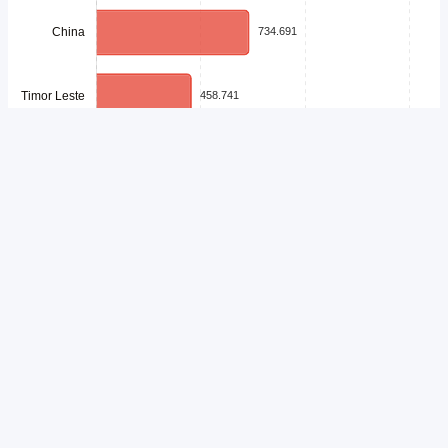
Unduh
Embed Chart
Salin Kode
Sektor pariwisata nasional membuktikan ketangguhannya di tengah
tantangan geopolitik global sepanjang enam bulan pertama tahun ini.
Indonesia sukses mencatatkan total 7,45 juta kunjungan wisatawan
mancanegara atau tumbuh 5,71% dibandingkan periode yang sama
tahun lalu.