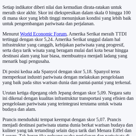
Setiap indikator diberi nilai dan kemudian dirata-ratakan untuk
meraih skor akhir. Skor ini diekspresikan dalam skala 0 hingga 100
di mana skor yang lebih tinggi menunjukan kondisi yang lebih baik
untuk pengembangan pariwisata dan perjalanan.
Menurut
World Economic Forum
, Amerika Serikat meraih TTDI
tertinggi dengan skor 5,24. Amerika Serikat unggul dalam hal
infrastruktur yang canggih, kebijakan pariwisata yang progresif,
serta daya tarik wisata yang beragam mulai dari kota besar hingga
destinasi alam yang luar biasa, membuatnya menjadi ladang yang
menarik bagi pengusaha.
Di posisi kedua ada Spanyol dengan skor 5,18. Spanyol terus
memperkuat industri pariwisata dengan melakukan pengelolaan
yang baik pada situs warisan dunia dan pantai-pantai yang terkenal.
Urutan ketiga dipegang oleh Jepang dengan skor 5,09. Negara satu
ini dikenal dengan kualitas infrastruktur transportasi yang efisien dan
pengelolaan pariwisata yang terintegrasi terutama untuk wisata
budaya dan alam.
Prancis menduduki tempat keempat dengan skor 5,07. Prancis
menjadi destinasi pariwisata utama dunia berkat warisan budaya dan
kuliner yang tak tertandingi selain daya tarik dari Menara Eiffel dan
Louvre. Tak heran jika peluang usaha perjalanan dan pariwisata di