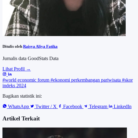
Ditulis oleh
Raisya Aliya Fatika
Jurnalis data GoodStats Data
Lihat Profil →
#world economic forum
#ekonomi perkembangan pariwisata
#skor
indeks 2024
Bagikan statistik ini:
WhatsApp
Twitter / X
Facebook
Telegram
LinkedIn
Artikel Terkait