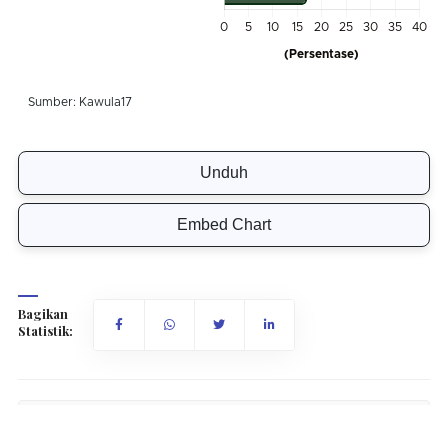
Unduh
Embed Chart
Bagikan
Statistik:
Ukuran Fon:
12px
16px