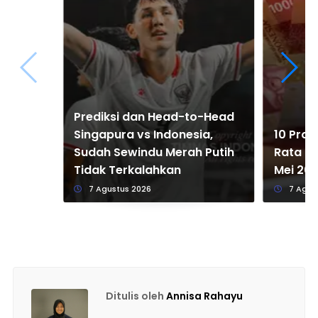
Prediksi dan Head-to-Head
Singapura vs Indonesia,
10 Prov
Sudah Sewindu Merah Putih
Rata Up
Tidak Terkalahkan
Mei 20
7 Agustus 2026
7 Agus
Ditulis oleh
Annisa Rahayu