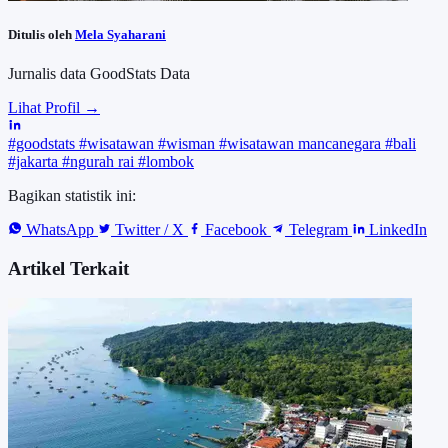
Ditulis oleh
Mela Syaharani
Jurnalis data GoodStats Data
Lihat Profil →
#goodstats
#wisatawan
#wisman
#wisatawan mancanegara
#bali
#jakarta
#ngurah rai
#lombok
Bagikan statistik ini:
WhatsApp
Twitter / X
Facebook
Telegram
LinkedIn
Artikel Terkait