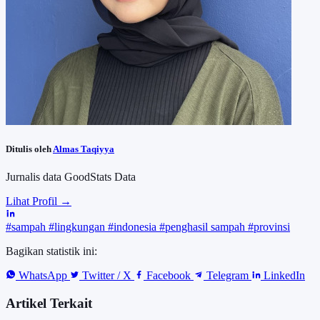
Ditulis oleh
Almas Taqiyya
Jurnalis data GoodStats Data
Lihat Profil →
#sampah
#lingkungan
#indonesia
#penghasil sampah
#provinsi
Bagikan statistik ini:
WhatsApp
Twitter / X
Facebook
Telegram
LinkedIn
Artikel Terkait