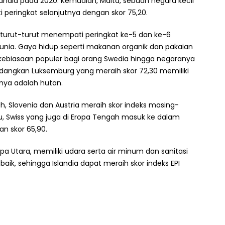
nlandia pada 2020. Kemudian, Malta, sebuah negara kecil
peringkat selanjutnya dengan skor 75,20.
turut-turut menempati peringkat ke-5 dan ke-6
dunia. Gaya hidup seperti makanan organik dan pakaian
kebiasaan populer bagi orang Swedia hingga negaranya
edangkan Luksemburg yang meraih skor 72,30 memiliki
anya adalah hutan.
 Slovenia dan Austria meraih skor indeks masing-
lu, Swiss yang juga di Eropa Tengah masuk ke dalam
an skor 65,90.
ropa Utara, memiliki udara serta air minum dan sanitasi
aik, sehingga Islandia dapat meraih skor indeks EPI