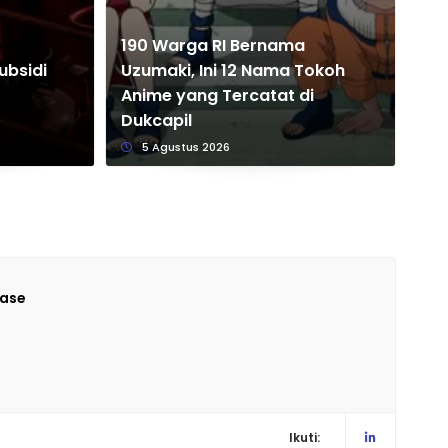
190 Warga RI Bernama
Ini
ubsidi
Uzumaki, Ini 12 Nama Tokoh
Pre
Anime yang Tercatat di
Te
Dukcapil
Pu
5 Agustus 2026
Lase
Ikuti: