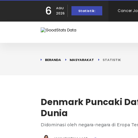
6
AGU
Statistik:
Juta Jiwa
Pemerintah
2026
untuk 8.10
10 Daerah
2025
Kepuasan t
BERANDA
MASYARAKAT
STATISTIK
Ketidakpu
190 Warga
Tercatat d
Denmark Puncaki Daft
Dunia
Didominasi oleh negara-negara di Eropa Te