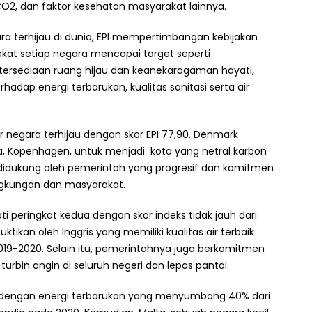
CO2, dan faktor kesehatan masyarakat lainnya.
a terhijau di dunia, EPI mempertimbangan kebijakan
kat setiap negara mencapai target seperti
tersediaan ruang hijau dan keanekaragaman hayati,
hadap energi terbarukan, kualitas sanitasi serta air
negara terhijau dengan skor EPI 77,90. Denmark
, Kopenhagen, untuk menjadi kota yang netral karbon
 didukung oleh pemerintah yang progresif dan komitmen
ngkungan dan masyarakat.
 peringkat kedua dengan skor indeks tidak jauh dari
uktikan oleh Inggris yang memiliki kualitas air terbaik
19-2020. Selain itu, pemerintahnya juga berkomitmen
bin angin di seluruh negeri dan lepas pantai.
50 dengan energi terbarukan yang menyumbang 40% dari