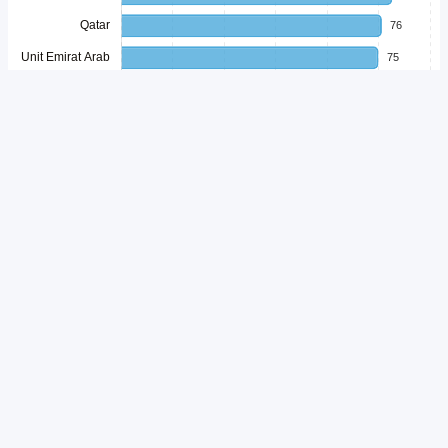
Unduh
Embed Chart
Salin Kode
Indonesia kembali menorehkan prestasi di sektor pariwisata
internasional.
Global Muslim Travel Index
(GMTI) 2026