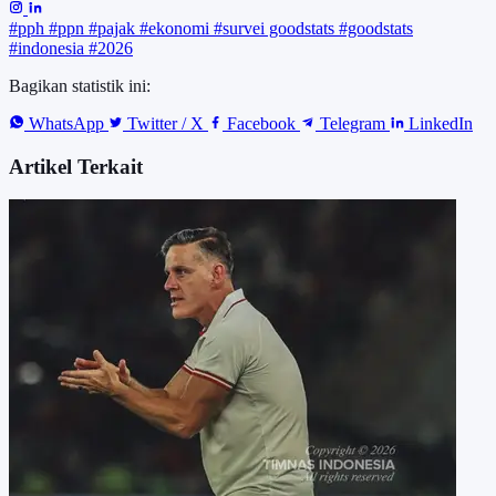
#pph
#ppn
#pajak
#ekonomi
#survei goodstats
#goodstats
#indonesia
#2026
Bagikan statistik ini:
WhatsApp
Twitter / X
Facebook
Telegram
LinkedIn
Artikel Terkait