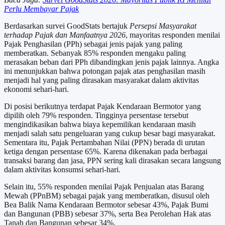
Perlu Membayar Pajak
Berdasarkan survei GoodStats bertajuk
Persepsi Masyarakat
terhadap Pajak dan Manfaatnya 2026
, mayoritas responden menilai
Pajak Penghasilan (PPh) sebagai jenis pajak yang paling
memberatkan. Sebanyak 85% responden mengaku paling
merasakan beban dari PPh dibandingkan jenis pajak lainnya. Angka
ini menunjukkan bahwa potongan pajak atas penghasilan masih
menjadi hal yang paling dirasakan masyarakat dalam aktivitas
ekonomi sehari-hari.
Di posisi berikutnya terdapat Pajak Kendaraan Bermotor yang
dipilih oleh 79% responden. Tingginya persentase tersebut
mengindikasikan bahwa biaya kepemilikan kendaraan masih
menjadi salah satu pengeluaran yang cukup besar bagi masyarakat.
Sementara itu, Pajak Pertambahan Nilai (PPN) berada di urutan
ketiga dengan persentase 65%. Karena dikenakan pada berbagai
transaksi barang dan jasa, PPN sering kali dirasakan secara langsung
dalam aktivitas konsumsi sehari-hari.
Selain itu, 55% responden menilai Pajak Penjualan atas Barang
Mewah (PPnBM) sebagai pajak yang memberatkan, disusul oleh
Bea Balik Nama Kendaraan Bermotor sebesar 43%, Pajak Bumi
dan Bangunan (PBB) sebesar 37%, serta Bea Perolehan Hak atas
Tanah dan Bangunan sebesar 34%.