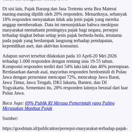
Di sisi lain, Pajak Barang dan Jasa Tertentu serta Bea Materai
masing-masing dipilih oleh 20% responden. Menariknya, sebanyak
18% responden menyatakan tidak ada jenis pajak yang mereka
anggap memberatkan. Data ini menunjukkan bahwa meskipun
masyarakat memahami pentingnya pajak bagi negara, persepsi
terhadap tingkat beban setiap jenis pajak berbeda-beda, terutama
pada pajak yang berdampak langsung terhadap pendapatan,
kepemilikan aset, dan aktivitas konsumsi.
Adapun survei tersebut dilakukan pada 10 April-20 Mei 2026
terhadap 1.000 responden dengan rentang usia 19-55 tahun.
Komposisi responden terdiri dari 54% laki-laki dan 46% perempuan.
Berdasarkan daerah asal, mayoritas responden berdomisili di Pulau
Jawa dengan persentase mencapai 72%, mencakup Jawa Barat,
Jawa Timur, Jawa Tengah, DKI Jakarta, Banten, dan DI
Yogyakarta. Sementara itu, 28% responden lainnya berasal dari luar
Pulau Jawa.
Baca Juga:
69% Publik RI Merasa Pemerintah yang Paling
Merasakan Manfaat Pajak
Sumber:
https://goodstats.id/publication/persepsi-masyarakat-terhadap-pajak-